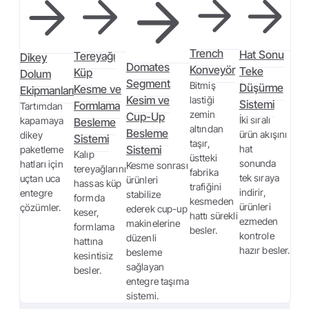
Trench
Hat Sonu
Tereyağı
Dikey
Domates
Konveyör
Teke
Küp
Dolum
Segment
Bitmiş
Düşürme
Kesme ve
Ekipmanları
Kesim ve
lastiği
Sistemi
Formlama
Tartımdan
zemin
Cup-Up
İki sıralı
kapamaya
Besleme
altından
Besleme
ürün akışını
dikey
Sistemi
taşır,
Sistemi
hat
paketleme
Kalıp
üstteki
sonunda
hatları için
Kesme sonrası
tereyağlarını
fabrika
tek sıraya
uçtan uca
ürünleri
hassas küp
trafiğini
indirir,
entegre
stabilize
formda
kesmeden
ürünleri
çözümler.
ederek cup-up
keser,
hattı sürekli
ezmeden
makinelerine
formlama
besler.
kontrole
düzenli
hattına
hazır besler.
besleme
kesintisiz
sağlayan
besler.
entegre taşıma
sistemi.