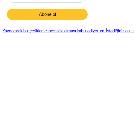
Kaydolarak bu içerikleri e-posta ile almayı kabul ediyorum. İstediğiniz an lis