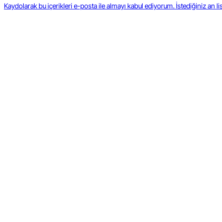
Kaydolarak bu içerikleri e-posta ile almayı kabul ediyorum. İstediğiniz an lis