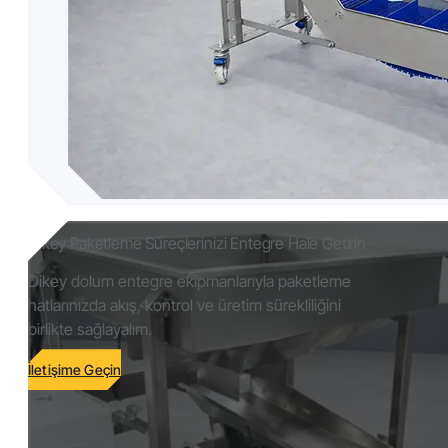
Dikey Paketleme Süreçlerinizi Entegre Hale Getirin
Dikey dolum entegre ekipmanlarıyla paketleme
hatlarınızda akış, kontrol ve üretim sürekliliğini
birlikte sağlayalım.
İletişime Geçin