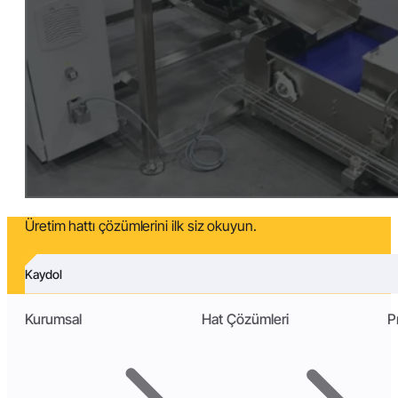
Üretim hattı çözümlerini ilk siz okuyun.
Kaydol
Kurumsal
Hat Çözümleri
P