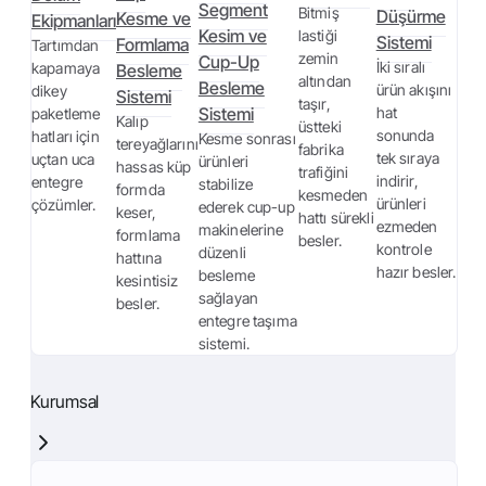
Segment
Bitmiş
Düşürme
Kesme ve
Ekipmanları
Kesim ve
lastiği
Sistemi
Formlama
Tartımdan
zemin
Cup-Up
İki sıralı
kapamaya
Besleme
altından
Besleme
ürün akışını
dikey
Sistemi
taşır,
Sistemi
hat
paketleme
Kalıp
üstteki
sonunda
hatları için
Kesme sonrası
tereyağlarını
fabrika
tek sıraya
uçtan uca
ürünleri
hassas küp
trafiğini
indirir,
entegre
stabilize
formda
kesmeden
ürünleri
çözümler.
ederek cup-up
keser,
hattı sürekli
ezmeden
makinelerine
formlama
besler.
kontrole
düzenli
hattına
hazır besler.
besleme
kesintisiz
sağlayan
besler.
entegre taşıma
sistemi.
Kurumsal