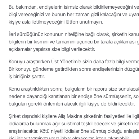
Bu bakımdan, endişelerin isimsiz olarak bildirilemeyeceğini ve ki
bilgi vereceğinizi ve bunun her zaman gizli kalacağını ve uya
kişiye asla iletilmeyeceğini lütfen unutmayın.
İleri sürdüğünüz konunun niteliğine bağlı olarak, şirketin kan
bilgilerin bir kısmını ve tamamını üçüncü bir tarafa açıklaması g
açıklamalar yapılırsa size bilgi verilecektir.
Konuyu araştırırken Üst Yönetim’e sizin daha fazla bilgi vermen
Bir konuyu gündeme getirdikten sonra endişelerinizin düzgün a
iş birliğiniz şarttır.
Konu araştırıldıktan sonra, bulguların bir raporu size sunulacak
nedene dayandığı kanıtlanan bir endişe öne sürmüşseniz, s
bulguları gerekli önlemleri alacak ilgili kişiye de bildirilecektir.
Şirket dışındaki kişilere Aliş Makina şirketinin faaliyetleri ile ilgil
iddialarda bulunmak ağır suistimal teşkil edecek ve şirketin 
araştırılacaktır. Kötü niyetli iddialar öne sürmüş olduğu anlaşıl
kişi ihbar tazminatı veya ihbar olmaksızın işten çıkarılabilir.