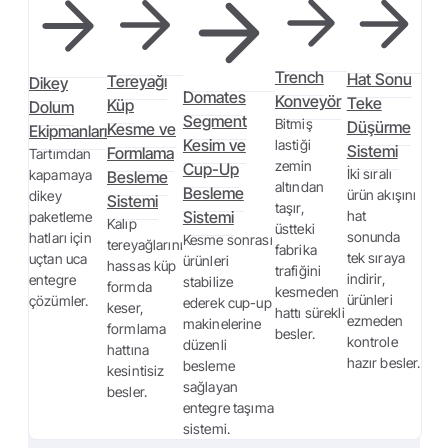
Trench
Hat Sonu
Tereyağı
Dikey
Domates
Konveyör
Teke
Küp
Dolum
Segment
Bitmiş
Düşürme
Kesme ve
Ekipmanları
Kesim ve
lastiği
Sistemi
Formlama
Tartımdan
zemin
Cup-Up
İki sıralı
kapamaya
Besleme
altından
Besleme
ürün akışını
dikey
Sistemi
taşır,
Sistemi
hat
paketleme
Kalıp
üstteki
sonunda
hatları için
Kesme sonrası
tereyağlarını
fabrika
tek sıraya
uçtan uca
ürünleri
hassas küp
trafiğini
indirir,
entegre
stabilize
formda
kesmeden
ürünleri
çözümler.
ederek cup-up
keser,
hattı sürekli
ezmeden
makinelerine
formlama
besler.
kontrole
düzenli
hattına
hazır besler.
besleme
kesintisiz
sağlayan
besler.
entegre taşıma
sistemi.