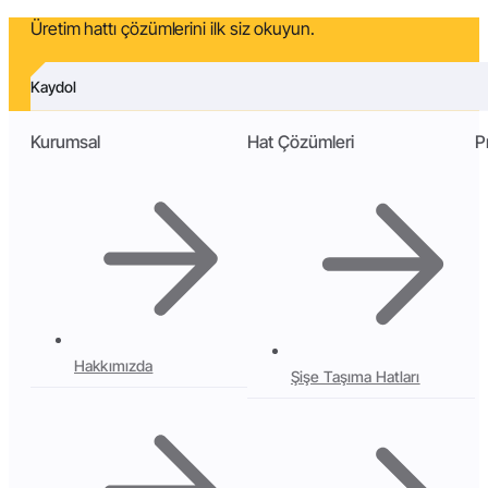
Üretim hattı çözümlerini ilk siz okuyun.
Kaydol
Kurumsal
Hat Çözümleri
P
Hakkımızda
Şişe Taşıma Hatları