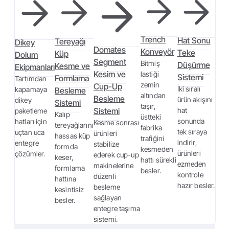
Trench
Hat Sonu
Tereyağı
Dikey
Domates
Konveyör
Teke
Küp
Dolum
Segment
Bitmiş
Düşürme
Kesme ve
Ekipmanları
Kesim ve
lastiği
Sistemi
Formlama
Tartımdan
zemin
Cup-Up
İki sıralı
kapamaya
Besleme
altından
Besleme
ürün akışını
dikey
Sistemi
taşır,
Sistemi
hat
paketleme
Kalıp
üstteki
sonunda
hatları için
Kesme sonrası
tereyağlarını
fabrika
tek sıraya
uçtan uca
ürünleri
hassas küp
trafiğini
indirir,
entegre
stabilize
formda
kesmeden
ürünleri
çözümler.
ederek cup-up
keser,
hattı sürekli
ezmeden
makinelerine
formlama
besler.
kontrole
düzenli
hattına
hazır besler.
besleme
kesintisiz
sağlayan
besler.
entegre taşıma
sistemi.