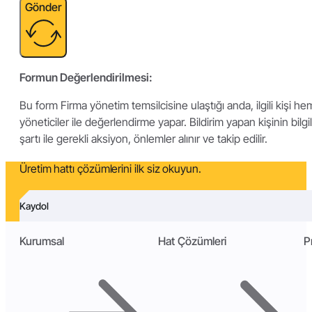
Gönder
Formun Değerlendirilmesi:
Bu form Firma yönetim temsilcisine ulaştığı anda, ilgili kişi h
yöneticiler ile değerlendirme yapar. Bildirim yapan kişinin bilgil
şartı ile gerekli aksiyon, önlemler alınır ve takip edilir.
Üretim hattı çözümlerini ilk siz okuyun.
Kaydol
Kurumsal
Hat Çözümleri
P