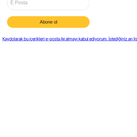
Kaydolarak bu içerikleri e-posta ile almayı kabul ediyorum. İstediğiniz an lis