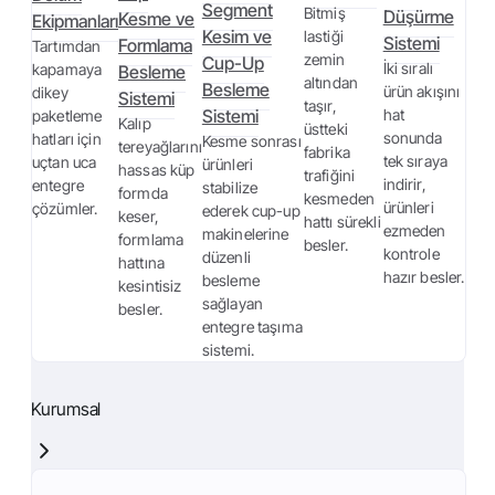
Segment
Bitmiş
Düşürme
Kesme ve
Ekipmanları
Kesim ve
lastiği
Sistemi
Formlama
Tartımdan
zemin
Cup-Up
İki sıralı
kapamaya
Besleme
altından
Besleme
ürün akışını
dikey
Sistemi
taşır,
Sistemi
hat
paketleme
Kalıp
üstteki
sonunda
hatları için
Kesme sonrası
tereyağlarını
fabrika
tek sıraya
uçtan uca
ürünleri
hassas küp
trafiğini
indirir,
entegre
stabilize
formda
kesmeden
ürünleri
çözümler.
ederek cup-up
keser,
hattı sürekli
ezmeden
makinelerine
formlama
besler.
kontrole
düzenli
hattına
hazır besler.
besleme
kesintisiz
sağlayan
besler.
entegre taşıma
sistemi.
Kurumsal